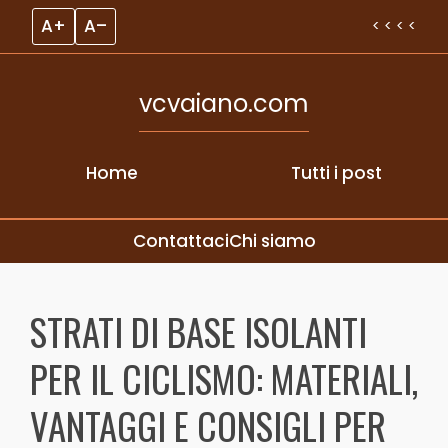
A+
A–
< < < <
vcvaiano.com
Home
Tutti i post
Contattaci
Chi siamo
Skip to content
STRATI DI BASE ISOLANTI
PER IL CICLISMO: MATERIALI,
VANTAGGI E CONSIGLI PER