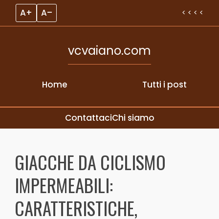
A+
A–
< < < <
vcvaiano.com
Home
Tutti i post
Contattaci
Chi siamo
Skip to content
GIACCHE DA CICLISMO
IMPERMEABILI:
CARATTERISTICHE,