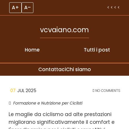
A+
A–
< < < <
vcvaiano.com
Home
Tutti i post
Contattaci
Chi siamo
Skip to content
07
JUL 2025
NO COMMENTS
Formazione e Nutrizione per Ciclisti
Le maglie da ciclismo ad alte prestazioni
migliorano significativamente il comfort e