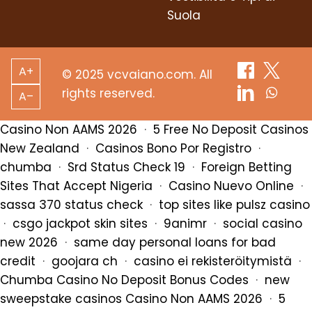
Suola
A+
© 2025 vcvaiano.com. All
rights reserved.
A–
Casino Non AAMS 2026
·
5 Free No Deposit Casinos
New Zealand
·
Casinos Bono Por Registro
·
chumba
·
Srd Status Check 19
·
Foreign Betting
Sites That Accept Nigeria
·
Casino Nuevo Online
·
sassa 370 status check
·
top sites like pulsz casino
·
csgo jackpot skin sites
·
9animr
·
social casino
new 2026
·
same day personal loans for bad
credit
·
goojara ch
·
casino ei rekisteröitymistä
·
Chumba Casino No Deposit Bonus Codes
·
new
sweepstake casinos
Casino Non AAMS 2026
·
5