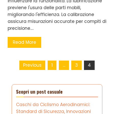
influenzare la funzionalità. La lubrificazione
previene l'usura delle parti mobili,
migliorando l'efficienza. La calibrazione
assicura misurazioni accurate per compiti di
precisione.…
Read More
Posts pagination
Previous
1
…
3
4
Scopri un post casuale
Caschi da Ciclismo Aerodinamici:
Standard di Sicurezza, Innovazioni