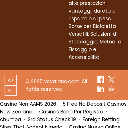
alte prestazioni:
vantaggi, durata e
risparmio di peso
Borse per Bicicletta
Versatili: Soluzioni di
Stoccaggio, Metodi di
Fissaggio e
Accessibilità
A+
© 2025 vcvaiano.com. All
rights reserved.
A–
Casino Non AAMS 2026
·
5 Free No Deposit Casinos
New Zealand
·
Casinos Bono Por Registro
·
chumba
·
Srd Status Check 19
·
Foreign Betting
Sites That Accept Nigeria
·
Casino Nuevo Online
·