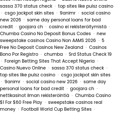
sassa 370 status check
·
top sites like pulsz casino
·
csgo jackpot skin sites
·
9animr
·
social casino
new 2026
·
same day personal loans for bad
credit
·
goojara ch
·
casino ei rekisteröitymistä
·
Chumba Casino No Deposit Bonus Codes
·
new
sweepstake casinos
Casino Non AAMS 2026
·
5
Free No Deposit Casinos New Zealand
·
Casinos
Bono Por Registro
·
chumba
·
Srd Status Check 19
·
Foreign Betting Sites That Accept Nigeria
·
Casino Nuevo Online
·
sassa 370 status check
·
top sites like pulsz casino
·
csgo jackpot skin sites
·
9animr
·
social casino new 2026
·
same day
personal loans for bad credit
·
goojara ch
·
nettikasinot ilman rekisteröintiä
·
Chumba Casino
$1 For $60 Free Play
·
sweepstake casinos real
money
·
Football World Cup Betting Sites
·