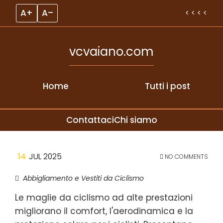
A+
A–
< < < <
vcvaiano.com
Home
Tutti i post
Contattaci
Chi siamo
Skip to content
14
JUL 2025
NO COMMENTS
Abbigliamento e Vestiti da Ciclismo
Le maglie da ciclismo ad alte prestazioni
migliorano il comfort, l'aerodinamica e la