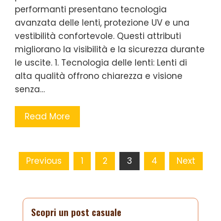
performanti presentano tecnologia
avanzata delle lenti, protezione UV e una
vestibilità confortevole. Questi attributi
migliorano la visibilità e la sicurezza durante
le uscite. 1. Tecnologia delle lenti: Lenti di
alta qualità offrono chiarezza e visione
senza…
Read More
Posts pagination
Previous
1
2
3
4
Next
Scopri un post casuale